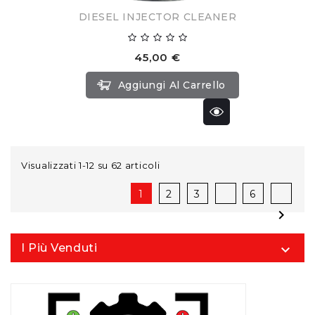
DIESEL INJECTOR CLEANER
45,00 €
Aggiungi Al Carrello
Visualizzati 1-12 su 62 articoli
1
2
3
6

I Più Venduti
