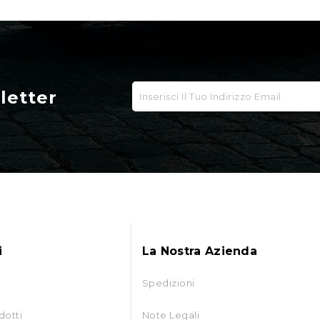
sletter
i
La Nostra Azienda
Spedizioni
dotti
Note Legali