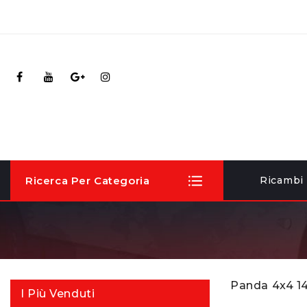
Ricerca Per Categoria
Ricambi
Panda 4x4 141
I Più Venduti