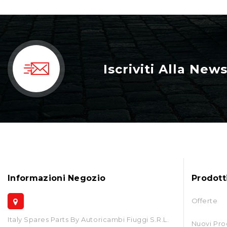
Iscriviti Alla New
Informazioni Negozio
Prodott
Offerte
Italy Spares Parts By Autoricambi Fiuggi S.r.l.
Nuovi Pro