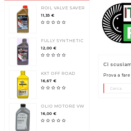
ROIL VALVE SAVER GPL-METANO...
11,35 €
FULLY SYNTHETIC TURBO GPL 5W40
12,00 €
Ci scusiam
KXT OFF ROAD
Prova a fare
16,67 €
OLIO MOTORE VW 0W30...
16,00 €