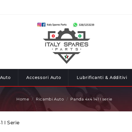
 Auto
Accessori Auto
Lubrificanti & Additivi
Home
Ricambi Auto
Panda 4x4 141 I serie
 I Serie