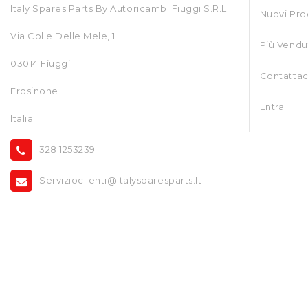
Italy Spares Parts By Autoricambi Fiuggi S.r.l.
Nuovi Pro
Via Colle Delle Mele, 1
Più Vendu
03014 Fiuggi
Contattac
Frosinone
Entra
Italia
328 1253239
Servizioclienti@italysparesparts.it