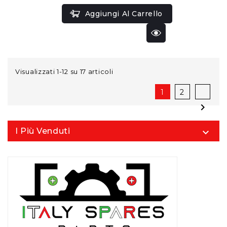
Aggiungi Al Carrello
Visualizzati 1-12 su 17 articoli
1
2

I Più Venduti
