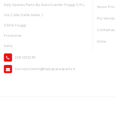
Italy Spares Parts By Autoricambi Fiuggi S.r.l.
Nuovi Pro
Via Colle Delle Mele, 1
Più Vendu
03014 Fiuggi
Contattac
Frosinone
Entra
Italia
328 1253239
Servizioclienti@italysparesparts.it