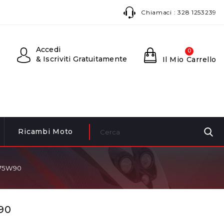
Chiamaci :
328 1253239
Accedi
0
& Iscriviti Gratuitamente
Il Mio Carrello
Ricambi Moto
 75W90
90