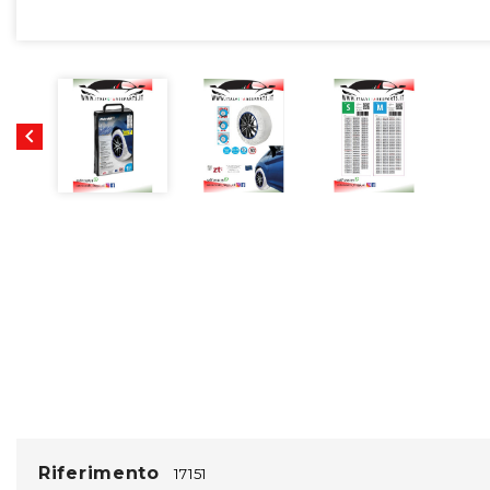

Riferimento
17151