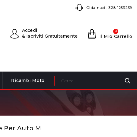
Chiamaci :
328 1253239
Accedi
0
& Iscriviti Gratuitamente
Il Mio Carrello
Ricambi Moto
e Per Auto M