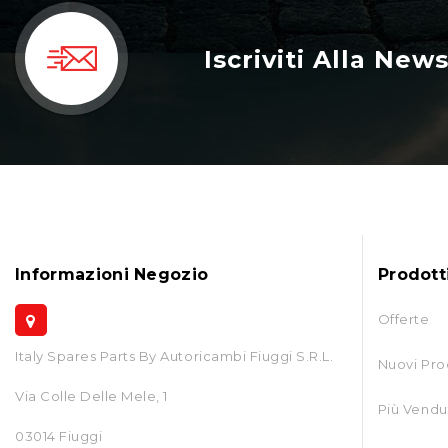
Iscriviti Alla New
Informazioni Negozio
Prodott
Offerte
Italy Spares Parts By Autoricambi Fiuggi S.r.l.
Nuovi Pro
Via Colle Delle Mele, 1
Più Vendu
03014 Fiuggi