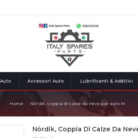
 Auto
Accessori Auto
Lubrificanti & Additivi
Home
Nördik, coppia di calze da neve per auto M
Nördik, Coppia Di Calze Da Nev