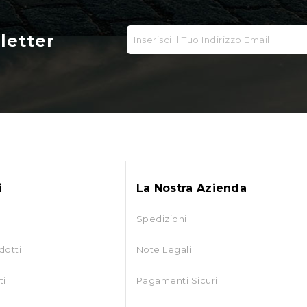
sletter
i
La Nostra Azienda
Spedizioni
dotti
Note Legali
ti
Pagamenti Sicuri